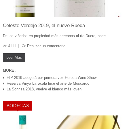
Celeste Verdejo 2019, el nuevo Rueda
De los viñedos en propiedad más cercanos al río Duero, nace ...
4111
Realizar un comentario
Leer Más
MORE :
HIP 2019 acogerá por primera vez Horeca Wine Show
JUL 14, 2020
Reserva Vinya La Scala luce el arte de Moscardó
La Sonrisa 2018, vuelve el blanco más joven
BODEGAS