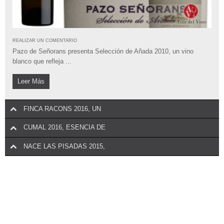
REALIZAR UN COMENTARIO
Bodegas Protos lanza al mercado la tercera añada de su vino más
REALIZAR UN COMENTARIO
emblemático, ...
Pazo de Señorans presenta Selección de Añada 2010, un vino
blanco que refleja ...
Leer Más
Leer Más
FINCA RACONS 2016, UN
CUMAL 2016, ESENCIA DE
NACE LAS PISADAS 2015,