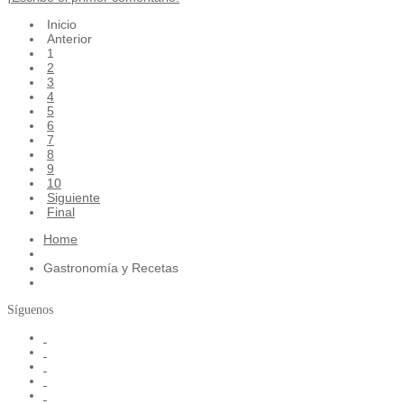
Inicio
Anterior
1
2
3
4
5
6
7
8
9
10
Siguiente
Final
Home
Gastronomía y Recetas
Síguenos