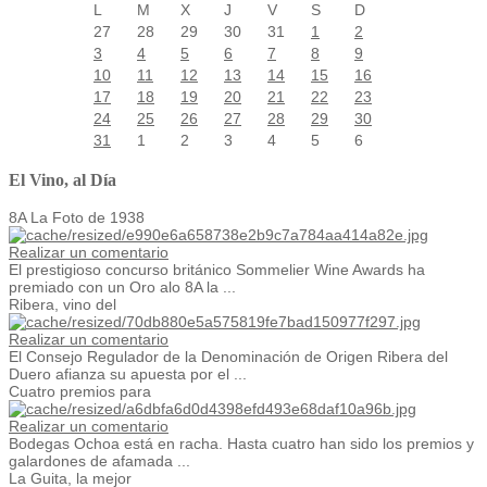
L
M
X
J
V
S
D
27
28
29
30
31
1
2
3
4
5
6
7
8
9
10
11
12
13
14
15
16
17
18
19
20
21
22
23
24
25
26
27
28
29
30
31
1
2
3
4
5
6
El Vino, al Día
8A La Foto de 1938
Realizar un comentario
El prestigioso concurso británico Sommelier Wine Awards ha
premiado con un Oro alo 8A la ...
Ribera, vino del
Realizar un comentario
El Consejo Regulador de la Denominación de Origen Ribera del
Duero afianza su apuesta por el ...
Cuatro premios para
Realizar un comentario
Bodegas Ochoa está en racha. Hasta cuatro han sido los premios y
galardones de afamada ...
La Guita, la mejor