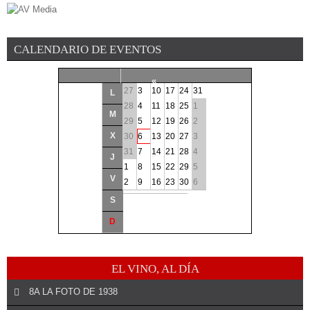
CALENDARIO DE EVENTOS
«
27
3
10
17
24
31
L
<
28
4
11
18
25
1
M
29
5
12
19
26
2
Agosto
2026
X
30
6
13
20
27
3
31
7
14
21
28
4
>
J
1
8
15
22
29
5
V
»
2
9
16
23
30
6
S
D
EL VINO, AL DÍA
8A LA FOTO DE 1938