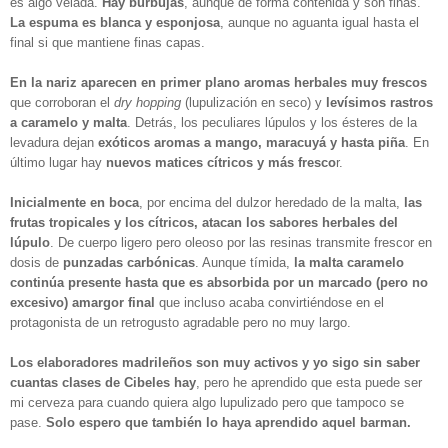
es algo velada.
Hay burbujas
, aunque de forma contenida y son finas.
La espuma es blanca y esponjosa
, aunque no aguanta igual hasta el
final si que mantiene finas capas.
En la nariz aparecen en primer plano aromas herbales muy frescos
que corroboran el
dry hopping
(lupulización en seco) y
levísimos rastros
a caramelo y malta
. Detrás, los peculiares lúpulos y los ésteres de la
levadura dejan
exóticos aromas a mango, maracuyá y hasta piña
. En
último lugar hay
nuevos matices cítricos y más fresco
r.
Inicialmente en boca
, por encima del dulzor heredado de la malta,
las
frutas tropicales y los cítricos, atacan los sabores herbales del
lúpulo
. De cuerpo ligero pero oleoso por las resinas transmite frescor en
dosis de
punzadas carbónicas
. Aunque tímida,
la malta caramelo
continúa presente hasta que es absorbida por un marcado (pero no
excesivo) amargor final
que incluso acaba convirtiéndose en el
protagonista de un retrogusto agradable pero no muy largo.
Los elaboradores madrileños son muy activos y yo sigo sin saber
cuantas clases de Cibeles hay
, pero he aprendido que esta puede ser
mi cerveza para cuando quiera algo lupulizado pero que tampoco se
pase.
Solo espero que también lo haya aprendido aquel barman.