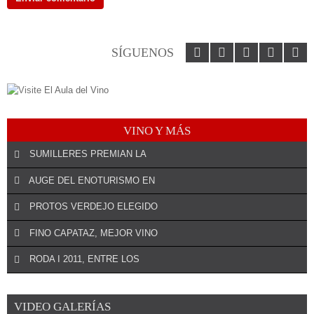
SÍGUENOS
VINO Y MÁS
SUMILLERES PREMIAN LA
AUGE DEL ENOTURISMO EN
PROTOS VERDEJO ELEGIDO
¡DEJA EL PRIMER COMENTARIO!
El especialista riojano José Antonio Oteo será el asesor de la
FINO CAPATAZ, MEJOR VINO
Asociación para ...
RODA I 2011, ENTRE LOS
¡DEJA EL PRIMER COMENTARIO!
VIDEO GALERÍAS
El Ministerio de Agricultura ha otorgado el Premio Alimentos de