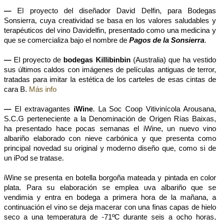
—
El proyecto del diseñador David Delfin, para Bodegas
Sonsierra, cuya creatividad se basa en los valores saludables y
terapéuticos del vino Davidelfin, presentado como una medicina y
que se comercializa bajo el nombre de
Pagos de la Sonsierra
.
—
El proyecto de
bodegas Killibinbin
(Australia) que ha vestido
sus últimos caldos con imágenes de películas antiguas de terror,
tratadas para imitar la estética de los carteles de esas cintas de
cara B.
Más info
—
El extravagantes
iWine
. La Soc Coop Vitivinícola Arousana,
S.C.G perteneciente a la Denominación de Origen Rías Baixas,
ha presentado hace pocas semanas el iWine, un nuevo vino
albariño elaborado con nieve carbónica y que presenta como
principal novedad su original y moderno diseño que, como si de
un iPod se tratase.
iWine se presenta en botella borgoña mateada y pintada en color
plata. Para su elaboración se emplea uva albariño que se
vendimia y entra en bodega a primera hora de la mañana, a
continuación el vino se deja macerar con una finas capas de hielo
seco a una temperatura de -71ºC durante seis a ocho horas,