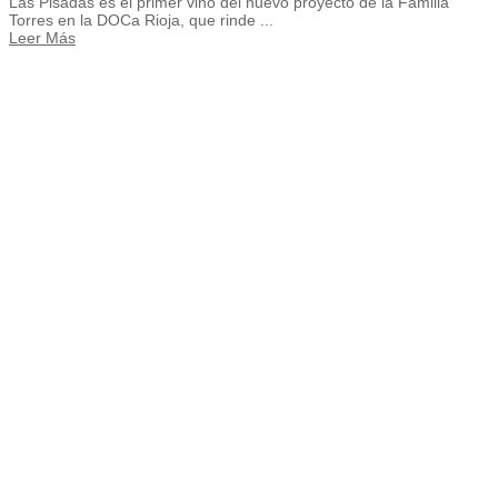
Las Pisadas es el primer vino del nuevo proyecto de la Familia
Torres en la DOCa Rioja, que rinde ...
Leer Más