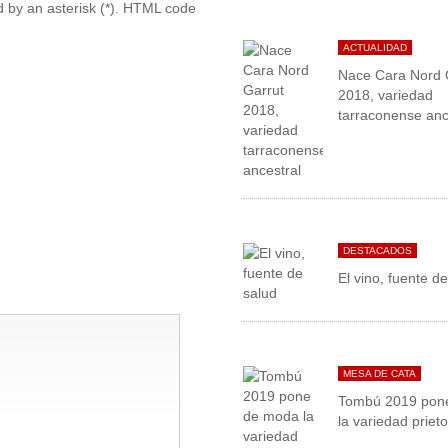
ed by an asterisk (*). HTML code
ACTUALIDAD
Nace Cara Nord 
2018, variedad
tarraconense anc
DESTACADOS
El vino, fuente d
MESA DE CATA
Tombú 2019 pon
la variedad priet