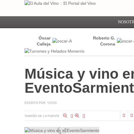
NOSOT
Óscar
Roberto G.
Calleja
Corona
Música y vino e
EventoSarmien
ESCRITO POR VICOS
TAMAÑO DE LA FUENTE