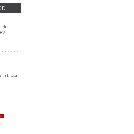
Leer Más
DE
s del
PEV
a Estación
ES