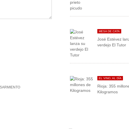
MESA DE CATA
José Estévez lan
verdejo El Tutor
EL VINO, AL DÍA
Rioja: 355 millon
OSARMIENTO
Kilogramos