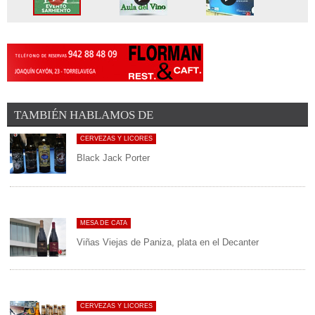
El Ministerio de Agricultura ha otorgado el Premio Alimentos de
¡DEJA EL PRIMER COMENTARIO!
España al Mejor Vino de 2019 ...
La prestigiosa revista inglesa Decanter ha publicado recientemente
el listado de los mejores vinos ...
TAMBIÉN HABLAMOS DE
CERVEZAS Y LICORES
Black Jack Porter
MESA DE CATA
Viñas Viejas de Paniza, plata en el Decanter
CERVEZAS Y LICORES