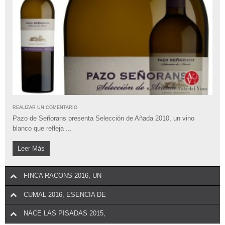
galardones de afamada ...
La Guita se afianza como líder en el momento de consumo más
REALIZAR UN COMENTARIO
habitual en los hogares y ...
Abadal presenta la segunda añada de Abadal Mandó, la 2016, la fiel
REALIZAR UN COMENTARIO
expresión ...
Dehesa de Luna Finca Reserva de Biodiversidad ha traído a España
el champagne Jean ...
REALIZAR UN COMENTARIO
Bodegas Protos lanza al mercado la tercera añada de su vino más
REALIZAR UN COMENTARIO
emblemático, ...
Pazo de Señorans presenta Selección de Añada 2010, un vino
blanco que refleja ...
Leer Más
Leer Más
FINCA RACONS 2016, UN
CUMAL 2016, ESENCIA DE
NACE LAS PISADAS 2015,