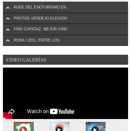
AUGE DEL ENOTURISMO EN
PROTOS VERDEJO ELEGIDO
FINO CAPATAZ, MEJOR VINO
RODA I 2011, ENTRE LOS
VIDEO GALERÍAS
¡DEJA EL PRIMER COMENTARIO!
La Denominación de Origen de Yecla (Murcia) se remonta a 1972 y
¡DEJA EL PRIMER COMENTARIO!
encumbra a la uva Monastrell ...
La conocida revista estadounidense
Wine Spectator
ha elegido a
¡DEJA EL PRIMER COMENTARIO!
Protos Verdejo como el mejor verdejo ...