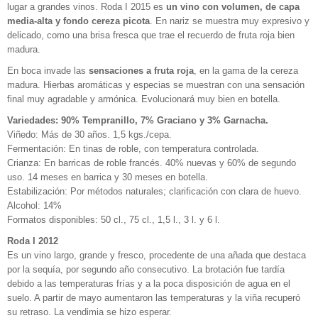
lugar a grandes vinos. Roda I 2015 es
un vino con volumen, de capa
media-alta y fondo cereza picota
. En nariz se muestra muy expresivo y
delicado, como una brisa fresca que trae el recuerdo de fruta roja bien
madura.
En boca invade las
sensaciones a fruta roja
, en la gama de la cereza
madura. Hierbas aromáticas y especias se muestran con una sensación
final muy agradable y armónica. Evolucionará muy bien en botella.
Variedades: 90% Tempranillo, 7% Graciano y 3% Garnacha.
Viñedo: Más de 30 años. 1,5 kgs./cepa.
Fermentación: En tinas de roble, con temperatura controlada.
Crianza: En barricas de roble francés. 40% nuevas y 60% de segundo
uso. 14 meses en barrica y 30 meses en botella.
Estabilización: Por métodos naturales; clarificación con clara de huevo.
Alcohol: 14%
Formatos disponibles: 50 cl., 75 cl., 1,5 l., 3 l. y 6 l.
Roda I 2012
Es un vino largo, grande y fresco, procedente de una añada que destaca
por la sequía, por segundo año consecutivo. La brotación fue tardía
debido a las temperaturas frías y a la poca disposición de agua en el
suelo. A partir de mayo aumentaron las temperaturas y la viña recuperó
su retraso. La vendimia se hizo esperar.