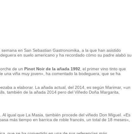
sta semana en San Sebastian Gastronomika, a la que han asistido
bodeguera en suelo americano y ha recordado cómo su padre alabó su
scorche de un
Pinot Noir de la añada 1992
, el primer vino tinto que
 de una viña muy joven», ha comentado la bodeguera, que se ha
pezaba a elaborar. La añada actual, del 2014, es según Marimar, «un
lls, también de la añada 2014 pero del Viñedo Doña Margarita,
a. Al igual que La Masia, también procede del viñedo Don Miguel. «Es
 pasa más tiempo en barrica de roble francés, un total de 18 meses»,
rica, que se ha convertido en una de sus referencias más