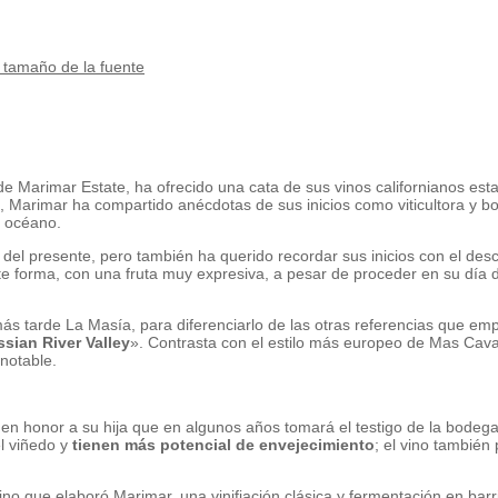
tamaño de la fuente
 de Marimar Estate, ha ofrecido una cata de sus vinos californianos e
 Marimar ha compartido anécdotas de sus inicios como viticultora y 
l océano.
 del presente, pero también ha querido recordar sus inicios con el de
te forma, con una fruta muy expresiva, a pesar de proceder en su día
ás tarde La Masía, para diferenciarlo de las otras referencias que em
sian River Valley
». Contrasta con el estilo más europeo de Mas Cava
notable.
 en honor a su hija que en algunos años tomará el testigo de la bodeg
l viñedo y
tienen más potencial de envejecimiento
; el vino también
ino que elaboró Marimar, una vinifiación clásica y fermentación en bar