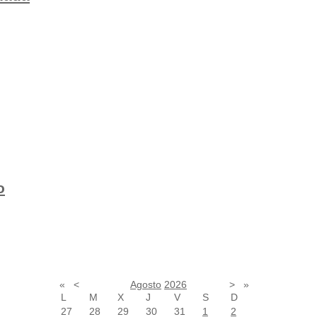
o
«
<
Agosto
2026
>
»
L
M
X
J
V
S
D
27
28
29
30
31
1
2