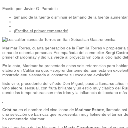
Escrito por Javier G. Paradelo
tamaño de la fuente
disminuir el tamaño de la fuente
aumentar 
¡Escribe el primer comentario!
Marimar Torres, cuarta generación de la Familia Torres y propietaria
cerca de ochenta personas. Acompañada del sommelier Sergi Castro,
primer chardonnay y dio luz verde al proyecto vinícola al otro lado de
En la cata, Marimar ha presentado estas seis referencias para hablar
elaboró en California que, «sorprendentemente, aún está en excelen
mostrado entusiasmada al constatar su excelente evolución.
Este vino, procedente del viñedo Don Miguel, pasó a llamarse años m
vino alegre, sensual, con fruta brillante y un estilo muy clásico del
Rus
donde las temperaturas son más frías y la influencia del océano más 
Cristina
es el nombre del vino icono de
Marimar Estate
, llamado así
una selección de barricas que representan muy fielmente el terroir de
ha comentado Marimar.
En el apartado de los blancos, La
Masía Chardonnay
fue el primer v