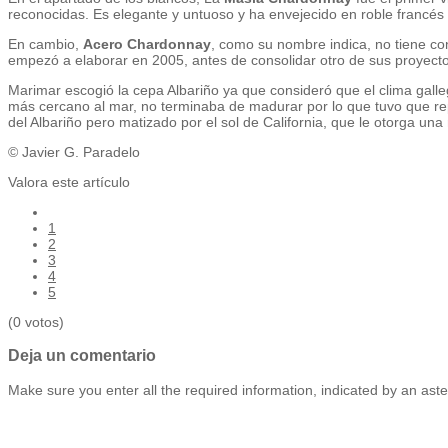
reconocidas. Es elegante y untuoso y ha envejecido en roble francé
En cambio,
Acero Chardonnay
, como su nombre indica, no tiene co
empezó a elaborar en 2005, antes de consolidar otro de sus proyect
Marimar escogió la cepa Albariño ya que consideró que el clima galle
más cercano al mar, no terminaba de madurar por lo que tuvo que re
del Albariño pero matizado por el sol de California, que le otorga una
© Javier G. Paradelo
Valora este artículo
1
2
3
4
5
(0 votos)
Deja un comentario
Make sure you enter all the required information, indicated by an aste