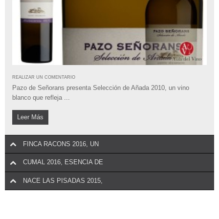
Abadal presenta la segunda añada de Abadal Mandó, la 2016, la fiel
REALIZAR UN COMENTARIO
expresión ...
Dehesa de Luna Finca Reserva de Biodiversidad ha traído a España
el champagne Jean ...
REALIZAR UN COMENTARIO
Bodegas Protos lanza al mercado la tercera añada de su vino más
REALIZAR UN COMENTARIO
emblemático, ...
Pazo de Señorans presenta Selección de Añada 2010, un vino
blanco que refleja ...
Leer Más
Leer Más
FINCA RACONS 2016, UN
CUMAL 2016, ESENCIA DE
NACE LAS PISADAS 2015,