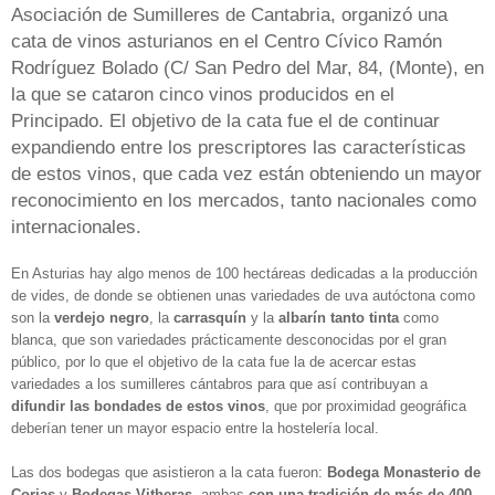
Asociación de Sumilleres de Cantabria, organizó una
cata de vinos asturianos en el Centro Cívico Ramón
Rodríguez Bolado (C/ San Pedro del Mar, 84, (Monte), en
la que se cataron cinco vinos producidos en el
Principado. El objetivo de la cata fue el de continuar
expandiendo entre los prescriptores las características
de estos vinos, que cada vez están obteniendo un mayor
reconocimiento en los mercados, tanto nacionales como
internacionales.
En Asturias hay algo menos de 100 hectáreas dedicadas a la producción
de vides, de donde se obtienen unas variedades de uva autóctona como
son la
verdejo negro
, la
carrasquín
y la
albarín tanto tinta
como
blanca, que son variedades prácticamente desconocidas por el gran
público, por lo que el objetivo de la cata fue la de acercar estas
variedades a los sumilleres cántabros para que así contribuyan a
difundir las bondades de estos vinos
, que por proximidad geográfica
deberían tener un mayor espacio entre la hostelería local.
Las dos bodegas que asistieron a la cata fueron:
Bodega Monasterio de
Corias
y
Bodegas Vitheras
, ambas
con una tradición de más de 400