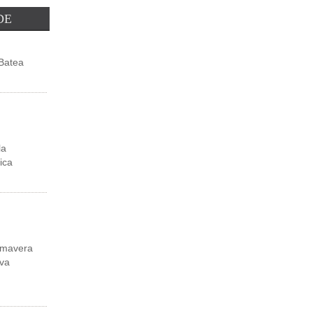
Leer Más
DE
Batea
la
ica
rimavera
ava