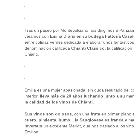
Tras un paseo por Montepulciano nos dirigimos a
Panzan
veíamos con
Emilia D’orsi
en su
bodega Fattoría Casal
entre colinas verdes dedicada a elaborar unos fantásticos
denominación calificada
Chianti Classico
, la calificaci
Chianti.
Emilia es una mujer apasionada, sin duda resultado del c
interior,
lleva más de 20 años luchando junto a su mar
la calidad de los vinos de Chianti
.
Sus vinos son golosos
, con una
fruta
en primer plano 
cuero, pimienta, humo
... la
Sangiovese es franca y m
Inversus
un excelente Merlot, que nos trasladó a los vin
Emilion.