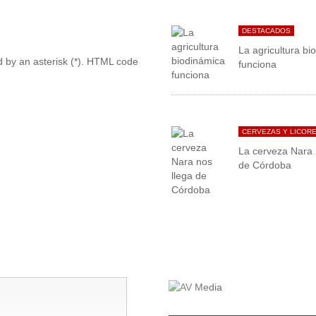
DESTACADOS
La agricultura bi
ed by an asterisk (*). HTML code
funciona
CERVEZAS Y LICOR
La cerveza Nara 
de Córdoba