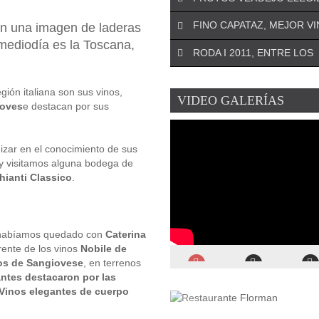
¡DEJA EL PRIMER COMENTARIO!
FINO CAPATAZ, MEJOR V
on una imagen de laderas
El especialista riojano José An
 mediodía es la Toscana,
¡DEJA EL PRIMER COMENTARIO!
Oteo será el asesor de la Asoc
RODA I 2011, ENTRE LOS
La Denominación de Origen d
para ...
¡DEJA EL PRIMER COMENTARIO!
(Murcia) se remonta a 1972 y
La conocida revista estadoun
encumbra a la uva Monastrell .
gión italiana son sus vinos,
¡DEJA EL PRIMER COMENTARIO!
VIDEO GALERÍAS
Wine Spectator
ha elegido a P
oves
e destacan por sus
El Ministerio de Agricultura ha
Verdejo como el mejor verdejo 
¡DEJA EL PRIMER COMENTARIO!
el Premio Alimentos de España
La prestigiosa revista inglesa
Mejor Vino de 2019 ...
izar en el conocimiento de sus
ha publicado recientemente el 
y visitamos alguna bodega de
de los mejores vinos ...
ianti Classico
.
o habíamos quedado con
Caterina
rente de los vinos
Nobile de
os de Sangiovese
, en terrenos
ntes destacaron por las
Vinos elegantes de cuerpo