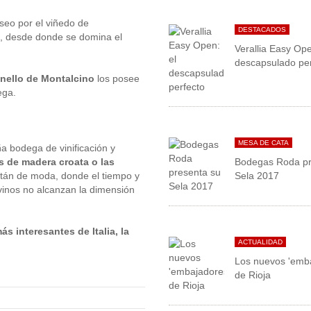
seo por el viñedo de
DESTACADOS
ina, desde donde se domina el
Verallia Easy Ope
descapsulado per
nello de Montalcino
los posee
ega.
MESA DE CATA
a bodega de vinificación y
s de madera croata o las
Bodegas Roda pr
están de moda, donde el tiempo y
Sela 2017
 vinos no alcanzan la dimensión
 interesantes de Italia, la
ACTUALIDAD
Los nuevos 'emb
de Rioja