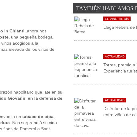
TAMBIÉN HABLAMOS 
EL VINO, AL DÍA
Llega Rebels de 
o in Chianti
, ahora nos
oste
, una pequeña bodega
 vinos acogidos a la
ón más elevada de los vinos de
ACTUALIDAD
Torres, premio a 
Experiencia turíst
orazón napolitano que late en su
ido Giovanni en la defensa de
ACTUALIDAD
Disfrutar de la p
entre viñas de c
envuelta en
tabaco de pipa
,
adura
. Nos sorprendió su vino
os finos de Pomerol o Sant-