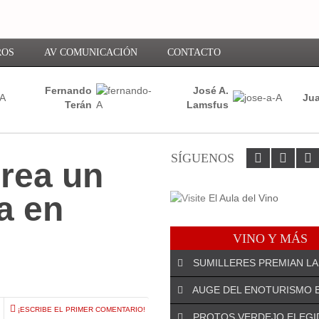
ROS
AV COMUNICACIÓN
CONTACTO
Fernando
José A.
Jua
Terán
Lamsfus
SÍGUENOS
rea un
a en
VINO Y MÁS
SUMILLERES PREMIAN LA
AUGE DEL ENOTURISMO 
¡ESCRIBE EL PRIMER COMENTARIO!
PROTOS VERDEJO ELEGI