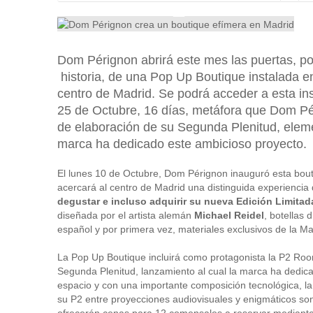
Dom Pérignon abrirá este mes las puertas, po
historia, de una Pop Up Boutique instalada en
centro de Madrid. Se podrá acceder a esta ins
25 de Octubre, 16 días, metáfora que Dom Pé
de elaboración de su Segunda Plenitud, eleme
marca ha dedicado este ambicioso proyecto.
El lunes 10 de Octubre, Dom Pérignon inauguró esta bout
acercará al centro de Madrid una distinguida experiencia 
degustar e incluso adquirir su nueva Edición Limita
diseñada por el artista alemán
Michael Reidel
, botellas 
español y por primera vez, materiales exclusivos de la Ma
La Pop Up Boutique incluirá como protagonista la P2 Ro
Segunda Plenitud, lanzamiento al cual la marca ha dedica
espacio y con una importante composición tecnológica, la
su P2 entre proyecciones audiovisuales y enigmáticos so
ofrecerán cenas para 12 comensales a reservar mediant