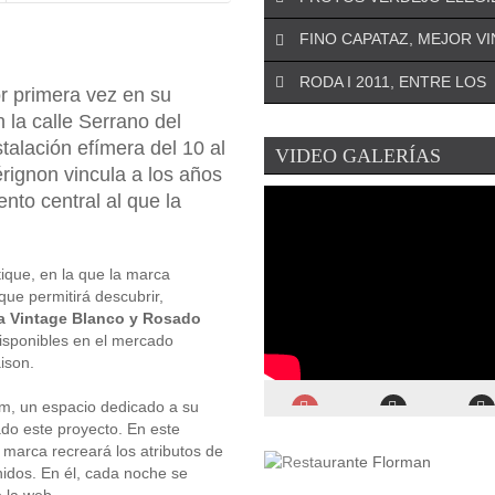
¡DEJA EL PRIMER COMENTARIO!
FINO CAPATAZ, MEJOR V
El especialista riojano José An
¡DEJA EL PRIMER COMENTARIO!
Oteo será el asesor de la Asoc
RODA I 2011, ENTRE LOS
La Denominación de Origen d
r primera vez en su
para ...
¡DEJA EL PRIMER COMENTARIO!
(Murcia) se remonta a 1972 y
 la calle Serrano del
La conocida revista estadoun
encumbra a la uva Monastrell .
talación efímera del 10 al
¡DEJA EL PRIMER COMENTARIO!
VIDEO GALERÍAS
Wine Spectator
ha elegido a P
rignon vincula a los años
El Ministerio de Agricultura ha
Verdejo como el mejor verdejo 
¡DEJA EL PRIMER COMENTARIO!
el Premio Alimentos de España
nto central al que la
La prestigiosa revista inglesa
Mejor Vino de 2019 ...
ha publicado recientemente el 
de los mejores vinos ...
ique, en la que la marca
que permitirá descubrir,
da Vintage Blanco y Rosado
disponibles en el mercado
ison.
om, un espacio dedicado a su
do este proyecto. En este
 marca recreará los atributos de
nidos. En él, cada noche se
e la
web
.