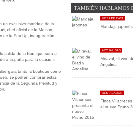
TAMBIÉN HABLAMOS 
MESA DE CATA
 un exclusivo maridaje de la
Maridaje japonés
aud
, chef oficial de la Maison,
s de la Pop Up, inauguración
ACTUALIDAD
e salida de la Boutique será a
Miraval, el vino 
ado a España para la ocasión.
Angelina
 albergará tanto la boutique como
web
, se podrán comprar estas
encia de la Segunda Plenitud y
on.
DESTACADOS
Finca Villacreces
el nuevo Pruno 