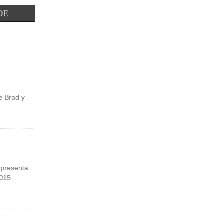
Leer Más
DE
de Brad y
 presenta
2015