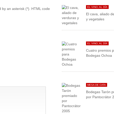
EL VINO, AL DÍA
ed by an asterisk (*). HTML code
El cava, aliado d
y vegetales
EL VINO, AL DÍA
Cuatro premios 
Bodegas Ochoa
MESA DE CATA
Bodegas Tarón p
por Pantocrátor 