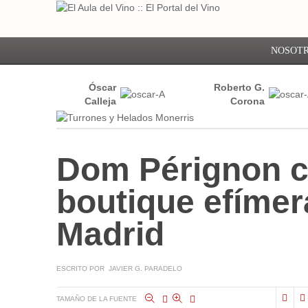
NOSOT
Óscar
Roberto G.
Calleja
Corona
Dom Pérignon c
boutique efímer
Madrid
ESCRITO POR JAVIER G. PARADELO
TAMAÑO DE LA FUENTE