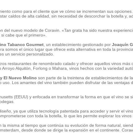
cimiento como para el cliente que ve cómo se incrementan sus opcione
ustar caldos de alta calidad, sin necesidad de descorchar la botella y, a
n del nuevo modelo de Coravin. «Tan grata ha sido nuestra experienci
si cabe que el primero».
ino Tabanco Gourmet
, un establecimiento gestionado por
Joaquín G
a somos el único lugar que ofrece esta alternativa en toda la provinci
es un servicio personalizado.
ros restaurantes de renombrado calado y ofrecer aquellos vinos más
 Arroyo Alquitón, Forlong o Mahara, vinos hechos con la variedad autóc
 y El Nuevo Molino
son parte de la treintena de establecimientos de l
uso. Los amantes del vino también pueden disfrutar de las ventajas de
setts (EEUU) y enfocada en transformar la forma en que el vino se sir
bodegas.
iseño, ya que utiliza tecnología patentada para acceder y servir el vin
 comprometerse con toda la botella, lo que les permite explorar los vin
n la misma al tiempo que continúa su evolución de forma natural, siend
terdam, desde donde se dirige la expansión en el continente. Coravin