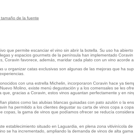
tamaño de la fuente
tivo que permite escanciar el vino sin abrir la botella. Su uso ha abier
egas y espacios gourmets de la península han implementado Coravin y lo
tes, Coravin favorece, además, maridar cada plato con un vino acorde 
s u organizar catas exclusivas son algunas de las mejoras que ha sup
experiencias.
onocidos con una estrella Michelin, incorporaron Coravin hace ya tiem
 Nuevo Molino, existe menú degustación y a los comensales se les ofre
 que, gracias a Coravin, estos vinos aguantan perfectamente y en nin
an platos como las alubias blancas guisadas con pato azulón o la ensal
avin ha permitido a los clientes degustar su carta de vinos copa a co
de copas, la gama de vinos que podíamos ofrecer se reducía consider
ste establecimiento situado en Laguardia, en plena zona vitivinícola d
ino se ha incrementado, ampliando la demanda de vinos de alta gama y