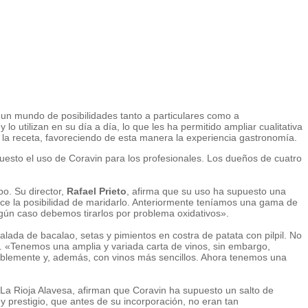
to un mundo de posibilidades tanto a particulares como a
 utilizan en su día a día, lo que les ha permitido ampliar cualitativa
a la receta, favoreciendo de esta manera la experiencia gastronomía.
uesto el uso de Coravin para los profesionales. Los dueños de cuatro
po. Su director,
Rafael Prieto
, afirma que su uso ha supuesto una
ce la posibilidad de maridarlo. Anteriormente teníamos una gama de
gún caso debemos tirarlos por problema oxidativos».
ada de bacalao, setas y pimientos en costra de patata con pilpil. No
pa. «Tenemos una amplia y variada carta de vinos, sin embargo,
ablemente y, además, con vinos más sencillos. Ahora tenemos una
e La Rioja Alavesa, afirman que Coravin ha supuesto un salto de
 prestigio, que antes de su incorporación, no eran tan