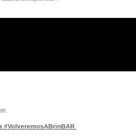
n a #VolveremosABrinBAR