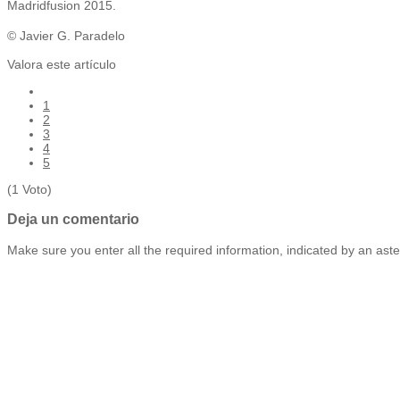
Madridfusion 2015.
© Javier G. Paradelo
Valora este artículo
1
2
3
4
5
(1 Voto)
Deja un comentario
Make sure you enter all the required information, indicated by an aste