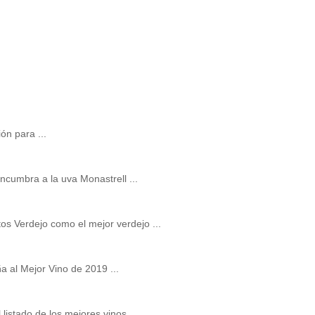
ón para ...
cumbra a la uva Monastrell ...
os Verdejo como el mejor verdejo ...
a al Mejor Vino de 2019 ...
listado de los mejores vinos ...