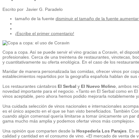
Escrito por Javier G. Paradelo
tamaño de la fuente
disminuir el tamaño de la fuente
aumentar 
¡Escribe el primer comentario!
Copa a copa. Así se puede servir el vino gracias a Coravin, el disposi
profesionales. Cerca de una treintena de restaurantes, vinotecas, bod
y cuantitativamente su oferta enológica. En el caso de los restauran
Maridar de manera personalizada las comidas, ofrecer vinos por copa
establecimientos repartidos por la geografía española hablan de sus 
Los restaurantes cántabros
El Serbal
y
El Nuevo Molino
, ambos rec
novedad importante para el negocio. «Tanto en El Serbal como en El
vinos aceptable, pero ahora hemos podido mejorarla notablemente ya
Una cuidada selección de vinos nacionales e internacionales acompañ
es el único aspecto en el que se han visto beneficiados. También Cor
cuando algún comensal quería limitarse a tomar únicamente un par 
gama mucho más amplia y podemos ofertar vinos más complejos».
Una opinión que comparten desde la
Hospedería Los Parajes
. En e
calidad y cantidad en el consumo de vino. «El mercado de venta de v