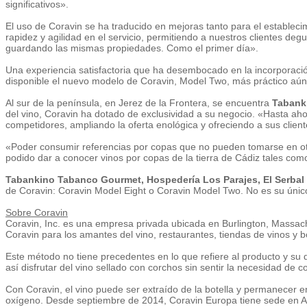
significativos».
El uso de Coravin se ha traducido en mejoras tanto para el estable
rapidez y agilidad en el servicio, permitiendo a nuestros clientes deg
guardando las mismas propiedades. Como el primer día».
Una experiencia satisfactoria que ha desembocado en la incorporació
disponible el nuevo modelo de Coravin, Model Two, más práctico aún 
Al sur de la península, en Jerez de la Frontera, se encuentra
Tabank
del vino, Coravin ha dotado de exclusividad a su negocio. «Hasta ahor
competidores, ampliando la oferta enológica y ofreciendo a sus client
«Poder consumir referencias por copas que no pueden tomarse en ot
podido dar a conocer vinos por copas de la tierra de Cádiz tales como
Tabankino Tabanco Gourmet, Hospedería Los Parajes, El Serbal
de Coravin: Coravin Model Eight o Coravin Model Two. No es su único 
Sobre Coravin
Coravin, Inc. es una empresa privada ubicada en Burlington, Massachu
Coravin para los amantes del vino, restaurantes, tiendas de vinos y 
Este método no tiene precedentes en lo que refiere al producto y su d
así disfrutar del vino sellado con corchos sin sentir la necesidad de
Con Coravin, el vino puede ser extraído de la botella y permanecer e
oxígeno. Desde septiembre de 2014, Coravin Europa tiene sede en Ams