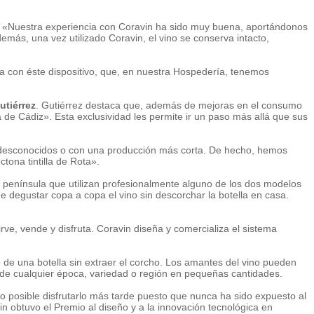
s. «Nuestra experiencia con Coravin ha sido muy buena, aportándonos
demás, una vez utilizado Coravin, el vino se conserva intacto,
a con éste dispositivo, que, en nuestra Hospedería, tenemos
utiérrez
. Gutiérrez destaca que, además de mejoras en el consumo
a de Cádiz». Esta exclusividad les permite ir un paso más allá que sus
 desconocidos o con una producción más corta. De hecho, hemos
tona tintilla de Rota».
a península que utilizan profesionalmente alguno de los dos modelos
 degustar copa a copa el vino sin descorchar la botella en casa.
ve, vende y disfruta. Coravin diseña y comercializa el sistema
o de una botella sin extraer el corcho. Los amantes del vino pueden
os de cualquier época, variedad o región en pequeñas cantidades.
o posible disfrutarlo más tarde puesto que nunca ha sido expuesto al
 obtuvo el Premio al diseño y a la innovación tecnológica en