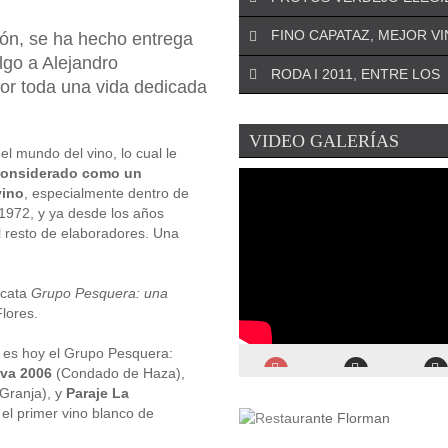
¡DEJA EL PRIMER COMENTARIO!
FINO CAPATAZ, MEJOR V
ión, se ha hecho entrega
El especialista riojano José An
lgo a Alejandro
¡DEJA EL PRIMER COMENTARIO!
Oteo será el asesor de la Asoc
RODA I 2011, ENTRE LOS
La Denominación de Origen d
para ...
or toda una vida dedicada
¡DEJA EL PRIMER COMENTARIO!
(Murcia) se remonta a 1972 y
La conocida revista estadoun
encumbra a la uva Monastrell .
¡DEJA EL PRIMER COMENTARIO!
VIDEO GALERÍAS
Wine Spectator
ha elegido a P
el mundo del vino, lo cual le
El Ministerio de Agricultura ha
Verdejo como el mejor verdejo 
considerado como un
¡DEJA EL PRIMER COMENTARIO!
el Premio Alimentos de España
vino
, especialmente dentro de
La prestigiosa revista inglesa
Mejor Vino de 2019 ...
1972, y ya desde los años
ha publicado recientemente el 
l resto de elaboradores. Una
de los mejores vinos ...
 cata
Grupo Pesquera: una
Flores.
 es hoy el Grupo Pesquera:
rva 2006
(Condado de Haza),
Granja), y
Paraje La
, el primer vino blanco de