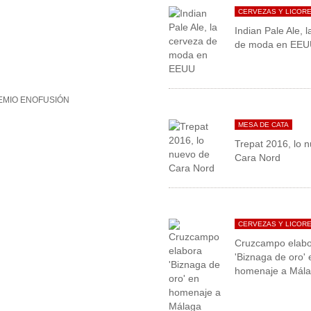
CERVEZAS Y LICOR
Indian Pale Ale, 
de moda en EE
EMIO ENOFUSIÓN
MESA DE CATA
Trepat 2016, lo 
Cara Nord
CERVEZAS Y LICOR
Cruzcampo elab
'Biznaga de oro' 
homenaje a Mál