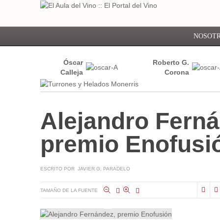
NOSOT
Óscar
Roberto G.
Calleja
Corona
Alejandro Ferná
premio Enofusi
ESCRITO POR JAVIER G. PARADELO
TAMAÑO DE LA FUENTE