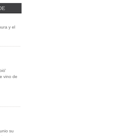
Leer Más
DE
ura y el
ió'
e vino de
unio su