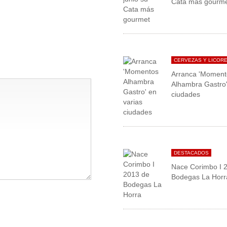
Cata más gourm
CERVEZAS Y LICOR
Arranca 'Moment
Alhambra Gastro'
ciudades
DESTACADOS
Nace Corimbo I 
Bodegas La Horr