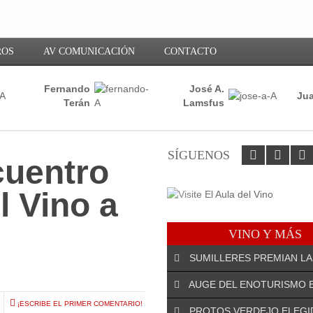
ROS
AV COMUNICACIÓN
CONTACTO
Fernando
José A.
Jua
Terán
Lamsfus
SÍGUENOS
cuentro
l Vino a
VINO Y MÁS
SUMILLERES PREMIAN LA
AUGE DEL ENOTURISMO 
¡ESCRIBE EL PRIMER COMENTARIO!
PROTOS VERDEJO ELEGI