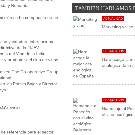
landa y Rumanía.
TAMBIÉN HABLAMOS 
 edición se ha compuesto de un
ACTUALIDAD
:
Marketing y vino
 vino y catadora internacional
irectiva de la FIJEV
DESTACADOS
mia del Vino de la India.
Haro acoge la mej
dor y promotor del club de vinos
enológica de Es
nos en The Co-operative Group
tional
en los Países Bajos y Director
Haya
DESTACADOS
on&Guestier
Homenaje al Pen
el vino ecológico 
de referencia para el sector