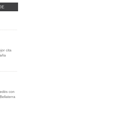
Leer Más
DE
or cita
paña
edès con
Bellaterra