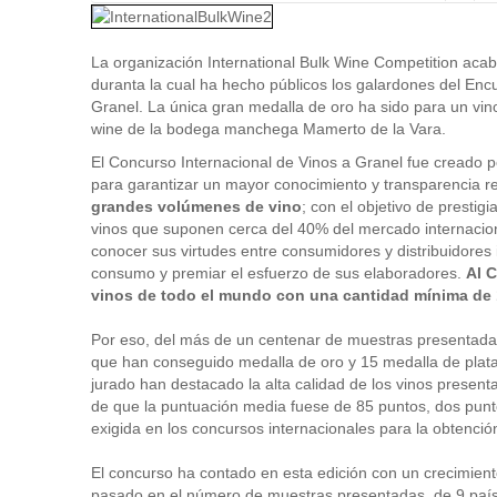
La organización International Bulk Wine Competition acaba
duranta la cual ha hecho públicos los galardones del Encu
Granel. La única gran medalla de oro ha sido para un vino
wine de la bodega manchega Mamerto de la Vara.
El Concurso Internacional de Vinos a Granel fue creado
para garantizar un mayor conocimiento y transparencia r
grandes volúmenes de vino
; con el objetivo de prestig
vinos que suponen cerca del 40% del mercado internacion
conocer sus virtudes entre consumidores y distribuidores i
consumo y premiar el esfuerzo de sus elaboradores.
Al 
vinos de todo el mundo con una cantidad mínima de 1
Por eso, del más de un centenar de muestras presentada
que han conseguido medalla de oro y 15 medalla de plata.
jurado han destacado la alta calidad de los vinos prese
de que la puntuación media fuese de 85 puntos, dos pun
exigida en los concursos internacionales para la obtenció
El concurso ha contado en esta edición con un crecimien
pasado en el número de muestras presentadas, de 9 países