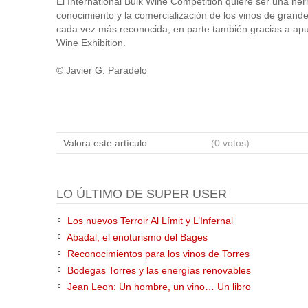
El International Bulk Wine Competition quiere ser una her
conocimiento y la comercialización de los vinos de grand
cada vez más reconocida, en parte también gracias a apu
Wine Exhibition.
© Javier G. Paradelo
Valora este artículo
(0 votos)
LO ÚLTIMO DE SUPER USER
Los nuevos Terroir Al Límit y L’Infernal
Abadal, el enoturismo del Bages
Reconocimientos para los vinos de Torres
Bodegas Torres y las energías renovables
Jean Leon: Un hombre, un vino… Un libro