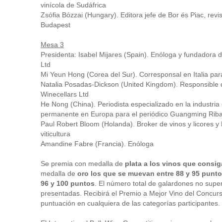
vinícola de Sudáfrica
Zsófia Bózzai (Hungary). Editora jefe de Bor és Piac, revi
Budapest
Mesa 3
Presidenta: Isabel Mijares (Spain). Enóloga y fundadora 
Ltd
Mi Yeun Hong (Corea del Sur). Corresponsal en Italia par
Natalia Posadas-Dickson (United Kingdom). Responsible 
Winecellars Ltd
He Nong (China). Periodista especializado en la industria 
permanente en Europa para el periódico Guangming Rib
Paul Robert Bloom (Holanda). Broker de vinos y licores 
viticultura
Amandine Fabre (Francia). Enóloga
Se premia con medalla de
plata a los vinos que consig
medalla de
oro los que se muevan entre 88 y 95 punt
96 y 100 puntos
. El número total de galardones no supe
presentadas. Recibirá el Premio a Mejor Vino del Concur
puntuación en cualquiera de las categorías participantes.