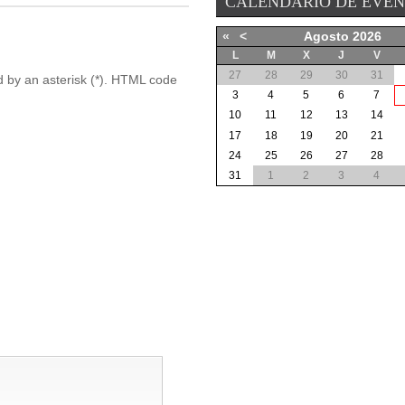
CALENDARIO DE EVE
«
<
Agosto
2026
L
M
X
J
V
27
28
29
30
31
ed by an asterisk (*). HTML code
3
4
5
6
7
10
11
12
13
14
17
18
19
20
21
24
25
26
27
28
31
1
2
3
4