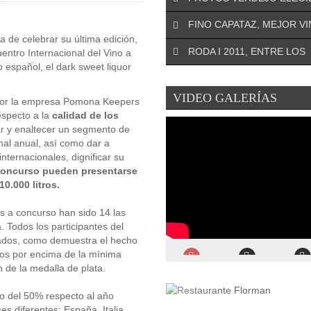
¡DEJA EL PRIMER COMENTARIO!
FINO CAPATAZ, MEJOR V
El especialista riojano José An
 de celebrar su última edición,
¡DEJA EL PRIMER COMENTARIO!
Oteo será el asesor de la Asoc
RODA I 2011, ENTRE LOS
entro Internacional del Vino a
La Denominación de Origen d
para ...
 español, el dark sweet liquor
¡DEJA EL PRIMER COMENTARIO!
(Murcia) se remonta a 1972 y
La conocida revista estadoun
encumbra a la uva Monastrell .
¡DEJA EL PRIMER COMENTARIO!
VIDEO GALERÍAS
Wine Spectator
ha elegido a P
 por la empresa Pomona Keepers
El Ministerio de Agricultura ha
Verdejo como el mejor verdejo 
especto a la
calidad de los
¡DEJA EL PRIMER COMENTARIO!
el Premio Alimentos de España
iar y enaltecer un segmento de
La prestigiosa revista inglesa
Mejor Vino de 2019 ...
al anual, así como dar a
ha publicado recientemente el 
nternacionales, dignificar su
de los mejores vinos ...
Concurso pueden presentarse
0.000 litros.
s a concurso han sido 14 las
 Todos los participantes del
ntados, como demuestra el hecho
tos por encima de la mínima
n de la medalla de plata.
to del 50% respecto al año
 diferentes: España, Italia,