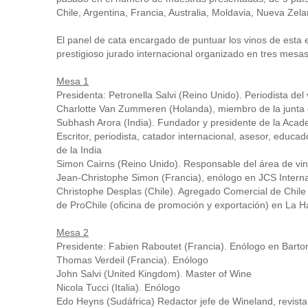
Chile, Argentina, Francia, Australia, Moldavia, Nueva Ze
El panel de cata encargado de puntuar los vinos de esta
prestigioso jurado internacional organizado en tres mesas
Mesa 1
Presidenta: Petronella Salvi (Reino Unido). Periodista del
Charlotte Van Zummeren (Holanda), miembro de la junta d
Subhash Arora (India). Fundador y presidente de la Acade
Escritor, periodista, catador internacional, asesor, educa
de la India
Simon Cairns (Reino Unido). Responsable del área de vi
Jean-Christophe Simon (Francia), enólogo en JCS Interna
Christophe Desplas (Chile). Agregado Comercial de Chile 
de ProChile (oficina de promoción y exportación) en La 
Mesa 2
Presidente: Fabien Raboutet (Francia). Enólogo en Bart
Thomas Verdeil (Francia). Enólogo
John Salvi (United Kingdom). Master of Wine
Nicola Tucci (Italia). Enólogo
Edo Heyns (Sudáfrica) Redactor jefe de Wineland, revista 