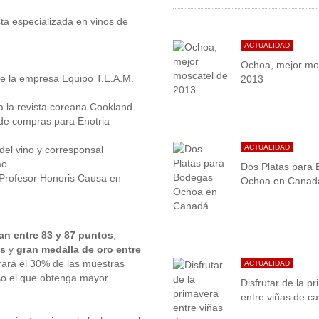
sta especializada en vinos de
ACTUALIDAD
Ochoa, mejor mo
de la empresa Equipo T.E.A.M.
2013
a la revista coreana Cookland
de compras para Enotria
ACTUALIDAD
del vino y corresponsal
ao
Dos Platas para
y Profesor Honoris Causa en
Ochoa en Canad
an entre 83 y 87 puntos
,
os
y
gran medalla de oro entre
rará el 30% de las muestras
ACTUALIDAD
so el que obtenga mayor
Disfrutar de la p
entre viñas de c