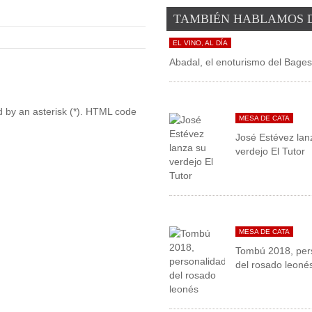
TAMBIÉN HABLAMOS 
EL VINO, AL DÍA
Abadal, el enoturismo del Bage
ed by an asterisk (*). HTML code
MESA DE CATA
José Estévez lan
verdejo El Tutor
MESA DE CATA
Tombú 2018, per
del rosado leoné