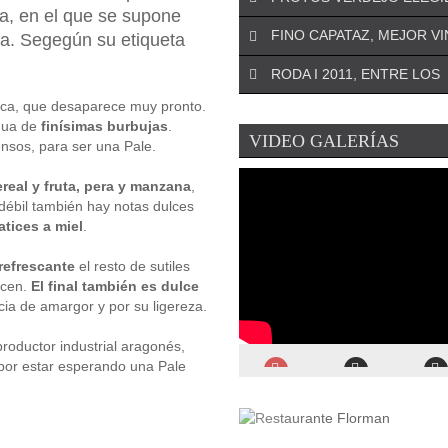
na, en el que se supone
¡DEJA EL PRIMER COMENTARIO!
FINO CAPATAZ, MEJOR V
ña. Segegún su etiqueta
El especialista riojano José An
¡DEJA EL PRIMER COMENTARIO!
Oteo será el asesor de la Asoc
RODA I 2011, ENTRE LOS
La Denominación de Origen d
para ...
¡DEJA EL PRIMER COMENTARIO!
(Murcia) se remonta a 1972 y
nca, que desaparece muy pronto.
La conocida revista estadoun
encumbra a la uva Monastrell .
inua de
finísimas burbujas
.
¡DEJA EL PRIMER COMENTARIO!
VIDEO GALERÍAS
Wine Spectator
ha elegido a P
nsos, para ser una Pale.
El Ministerio de Agricultura ha
Verdejo como el mejor verdejo 
¡DEJA EL PRIMER COMENTARIO!
el Premio Alimentos de España
real y fruta, pera y manzana
,
La prestigiosa revista inglesa
Mejor Vino de 2019 ...
débil también hay notas dulces
ha publicado recientemente el 
tices a miel
.
de los mejores vinos ...
 refrescante
el resto de sutiles
ecen.
El final también es dulce
ncia de amargor y por su ligereza.
productor industrial aragonés,
 por estar esperando una Pale