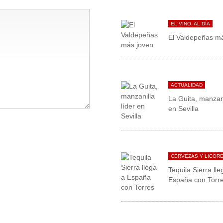
EL VINO, AL DÍA
El Valdepeñas m
ACTUALIDAD
La Guita, manzani
en Sevilla
CERVEZAS Y LICOR
Tequila Sierra lle
España con Torr