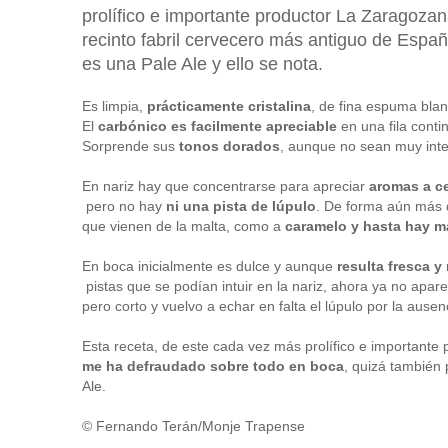
prolífico e importante productor La Zaragoza
recinto fabril cervecero más antiguo de Espa
es una Pale Ale y ello se nota.
Es limpia,
prácticamente cristalina
, de fina espuma bla
El
carbónico es facilmente apreciable
en una fila cont
Sorprende sus
tonos dorados
, aunque no sean muy inte
En nariz hay que concentrarse para apreciar
aromas a ce
pero no hay
ni una pista de lúpulo
. De forma aún más 
que vienen de la malta, como a
caramelo y hasta hay ma
En boca inicialmente es dulce y aunque
resulta fresca y
pistas que se podían intuir en la nariz, ahora ya no apar
pero corto y vuelvo a echar en falta el lúpulo por la ause
Esta receta, de este cada vez más prolífico e importante 
me ha defraudado sobre todo en boca
, quizá también
Ale.
© Fernando Terán/Monje Trapense