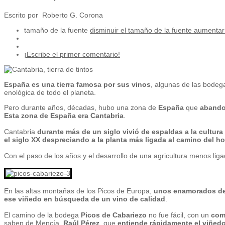
Escrito por Roberto G. Corona
tamaño de la fuente
disminuir el tamaño de la fuente
aumentar 
¡Escribe el primer comentario!
España es una tierra famosa por sus vinos
, algunas de las bodeg
enológica de todo el planeta.
Pero durante años, décadas, hubo una zona de
España
que
abandon
Esta zona de España era Cantabria
.
Cantabria
durante más de un siglo vivió de espaldas a la cultura
el siglo XX despreciando a la planta más ligada al camino del h
Con el paso de los años y el desarrollo de una agricultura menos lig
En las altas montañas de los Picos de Europa,
unos enamorados del
ese viñedo en búsqueda de un vino de calidad
.
El camino de la bodega
Picos de Cabariezo
no fue fácil, con un
com
saben de Mencía,
Raúl Pérez
, que
entiende rápidamente el viñedo 