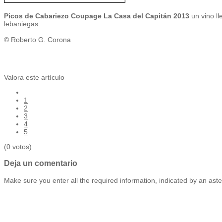
Picos de Cabariezo Coupage La Casa del Capitán 2013
un vino l
lebaniegas.
© Roberto G. Corona
Valora este artículo
1
2
3
4
5
(0 votos)
Deja un comentario
Make sure you enter all the required information, indicated by an aste