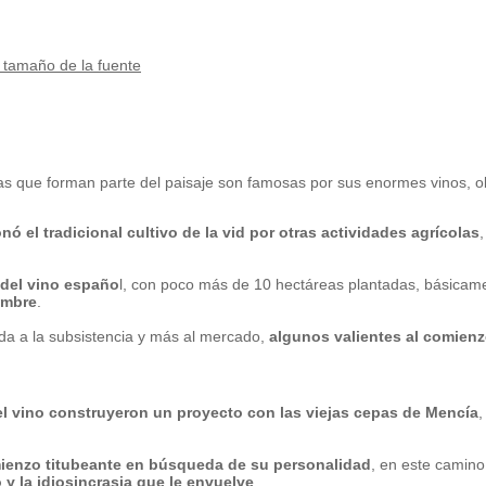
tamaño de la fuente
as que forman parte del paisaje son famosas por sus enormes vinos, obj
ó el tradicional cultivo de la vid por otras actividades agrícolas
 del vino españo
l, con poco más de 10 hectáreas plantadas, básicam
ombre
.
ada a la subsistencia y más al mercado,
algunos valientes al comienz
 vino construyeron un proyecto con las viejas cepas de Mencía
,
ienzo titubeante en búsqueda de su personalidad
, en este camino
y la idiosincrasia que le envuelve
.