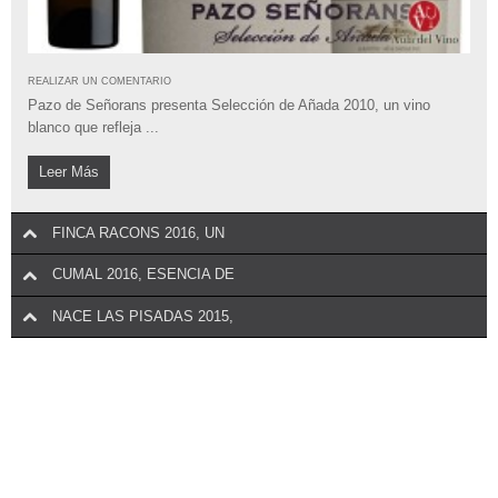
REALIZAR UN COMENTARIO
Bodegas Protos lanza al mercado la tercera añada de su vino más
REALIZAR UN COMENTARIO
emblemático, ...
Pazo de Señorans presenta Selección de Añada 2010, un vino
blanco que refleja ...
Leer Más
Leer Más
FINCA RACONS 2016, UN
CUMAL 2016, ESENCIA DE
NACE LAS PISADAS 2015,