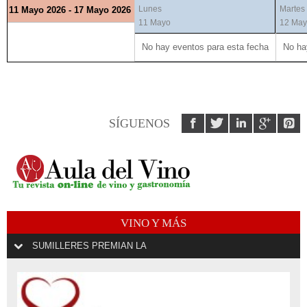
Lunes
Martes
11 Mayo 2026 - 17 Mayo 2026
11 Mayo
12 Ma
No hay eventos para esta fecha
No ha
SÍGUENOS
VINO Y MÁS
SUMILLERES PREMIAN LA