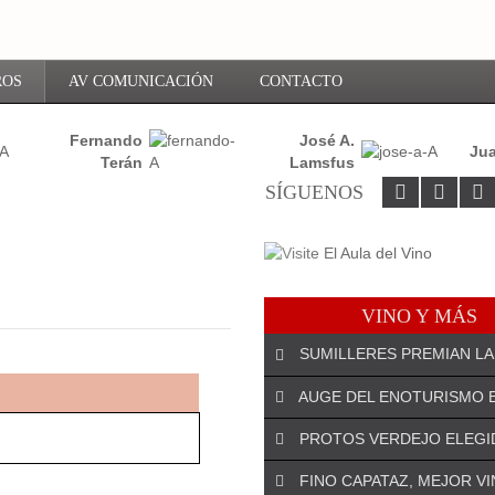
ROS
AV COMUNICACIÓN
CONTACTO
Fernando
José A.
Jua
Terán
Lamsfus
SÍGUENOS
VINO Y MÁS
SUMILLERES PREMIAN LA
AUGE DEL ENOTURISMO 
PROTOS VERDEJO ELEGI
¡DEJA EL PRIMER COMENTARIO!
FINO CAPATAZ, MEJOR V
El especialista riojano José An