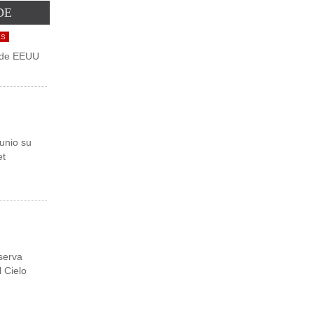
DE
ES
 de EEUU
unio su
et
serva
 Cielo