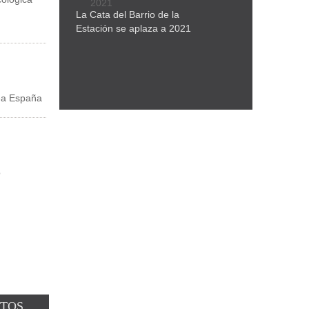
La Cata del Barrio de la
Estación se aplaza a 2021
rea España
o
NTOS