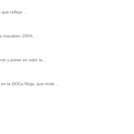
ue refleja ...
ta macabeo 100%. ...
r y poner en valor la ...
 en la DOCa Rioja, que rinde ...