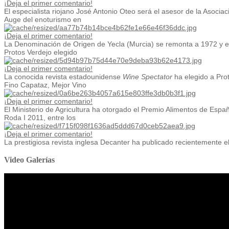
¡Deja el primer comentario!
El especialista riojano José Antonio Oteo será el asesor de la Asociaci
Auge del enoturismo en
¡Deja el primer comentario!
La Denominación de Origen de Yecla (Murcia) se remonta a 1972 y en
Protos Verdejo elegido
¡Deja el primer comentario!
La conocida revista estadounidense
Wine Spectator
ha elegido a Prot
Fino Capataz, Mejor Vino
¡Deja el primer comentario!
El Ministerio de Agricultura ha otorgado el Premio Alimentos de Españ
Roda I 2011, entre los
¡Deja el primer comentario!
La prestigiosa revista inglesa Decanter ha publicado recientemente el 
Video Galerías