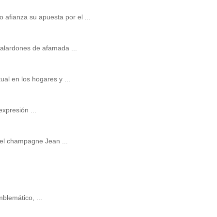
afianza su apuesta por el ...
alardones de afamada ...
al en los hogares y ...
xpresión ...
el champagne Jean ...
blemático, ...