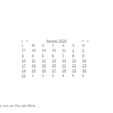
«
<
Agosto
2026
>
»
L
M
X
J
V
S
D
27
28
29
30
31
1
2
3
4
5
6
7
8
9
10
11
12
13
14
15
16
17
18
19
20
21
22
23
24
25
26
27
28
29
30
31
1
2
3
4
5
6
 con un Oro alo 8A la ...