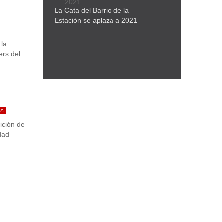
La Cata del Barrio de la
Estación se aplaza a 2021
 la
ers del
ES
ición de
dad