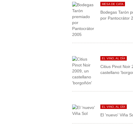
MESA DE CATA
Bodegas Tarón p
por Pantocrátor 
EL VINO, AL DÍA
Citius Pinot Noir
castellano 'borgo
EL VINO, AL DÍA
El 'nuevo' Viña S