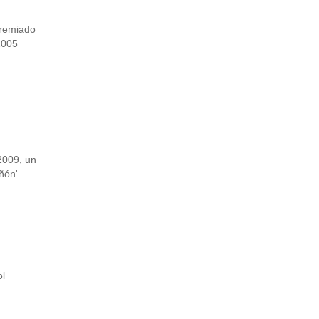
remiado
2005
 2009, un
ñón'
ol