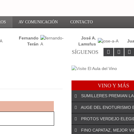
ROS
AV COMUNICACIÓN
CONTACTO
Fernando
José A.
Jua
Terán
Lamsfus
SÍGUENOS
VINO Y MÁS
SUMILLERES PREMIAN LA
AUGE DEL ENOTURISMO 
PROTOS VERDEJO ELEGI
¡DEJA EL PRIMER COMENTARIO!
FINO CAPATAZ, MEJOR V
El especialista riojano José An