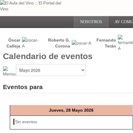
NOSOTROS
AV COMU
Óscar
Roberto G.
Fernando
Calleja
Corona
Terán
Calendario de eventos
Eventos para
Jueves, 28 Mayo 2026
Sin eventos