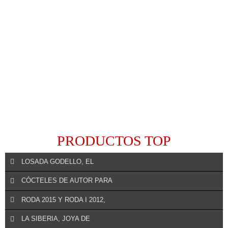
PRODUCTOS TOP
LOSADA GODELLO, EL
CÓCTELES DE AUTOR PARA
RODA 2015 Y RODA I 2012,
REALIZAR UN COMENTARIO
LA SIBERIA, JOYA DE
Losada Vinos de Finca sorprende con el lanzamiento de las nuevas