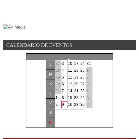
CALENDARIO DE EVENTOS
«
27
3
10
17
24
31
L
<
28
4
11
18
25
1
M
29
5
12
19
26
2
Agosto
2026
X
30
6
13
20
27
3
31
7
14
21
28
4
>
J
1
8
15
22
29
5
V
»
2
9
16
23
30
6
S
D