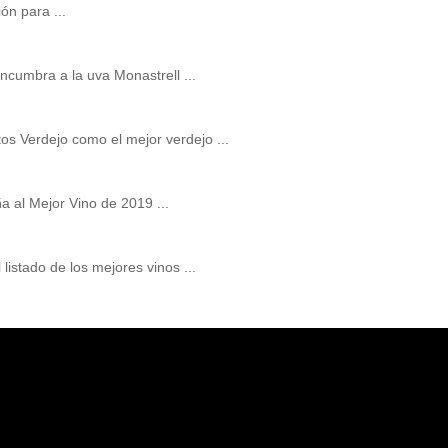
ón para ...
cumbra a la uva Monastrell ...
os Verdejo como el mejor verdejo ...
a al Mejor Vino de 2019 ...
listado de los mejores vinos ...