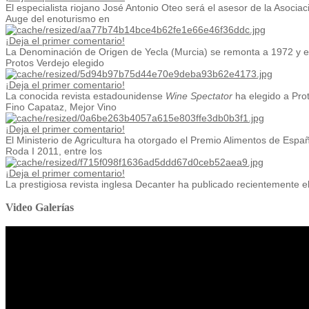
El especialista riojano José Antonio Oteo será el asesor de la Asociaci
Auge del enoturismo en
¡Deja el primer comentario!
La Denominación de Origen de Yecla (Murcia) se remonta a 1972 y en
Protos Verdejo elegido
¡Deja el primer comentario!
La conocida revista estadounidense
Wine Spectator
ha elegido a Prot
Fino Capataz, Mejor Vino
¡Deja el primer comentario!
El Ministerio de Agricultura ha otorgado el Premio Alimentos de Españ
Roda I 2011, entre los
¡Deja el primer comentario!
La prestigiosa revista inglesa Decanter ha publicado recientemente el 
Video Galerías