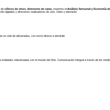
o de
críticos de vinos
,
directores de catas
, expertos en
Análisis Sensorial y Economía de
n digitales y directores-realizadores de cine, vídeo y televisión
e un club de aficionados, con envío directo a domicilio
 entidades relacionadas con el mundo del Vino. Comunicación Integral a través de los med