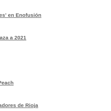
es' en Enofusión
laza a 2021
 Peach
dores de Rioja