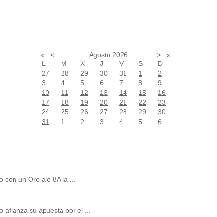
«
<
Agosto
2026
>
»
L
M
X
J
V
S
D
27
28
29
30
31
1
2
3
4
5
6
7
8
9
10
11
12
13
14
15
16
17
18
19
20
21
22
23
24
25
26
27
28
29
30
31
1
2
3
4
5
6
 con un Oro alo 8A la ...
afianza su apuesta por el ...